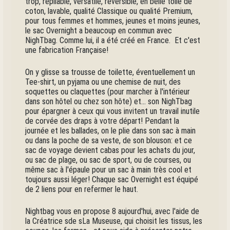
trop, repliable, versatile, réversible, en belle toile de
coton, lavable, qualité Classique ou qualité Premium,
pour tous femmes et hommes, jeunes et moins jeunes,
le sac Overnight a beaucoup en commun avec
NighTbag. Comme lui, il a été créé en France. Et c'est
une fabrication Française!
On y glisse sa trousse de toilette, éventuellement un
Tee-shirt, un pyjama ou une chemise de nuit, des
soquettes ou claquettes (pour marcher à l'intérieur
dans son hôtel ou chez son hôte) et... son NighTbag
pour épargner à ceux qui vous invitent un travail inutile
de corvée des draps à votre départ! Pendant la
journée et les ballades, on le plie dans son sac à main
ou dans la poche de sa veste, de son blouson: et ce
sac de voyage devient cabas pour les achats du jour,
ou sac de plage, ou sac de sport, ou de courses, ou
même sac à l'épaule pour un sac à main très cool et
toujours aussi léger! Chaque sac Overnight est équipé
de 2 liens pour en refermer le haut.
Nightbag vous en propose 8 aujourd'hui, avec l'aide de
la Créatrice sde sLa Museuse, qui choisit les tissus, les