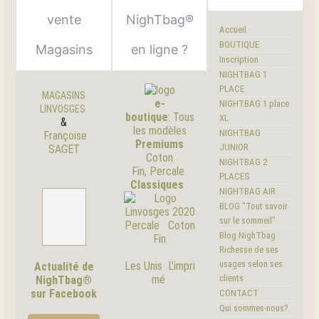
vente
NighTbag®
Accueil
BOUTIQUE
Magasins
en ligne ?
Inscription
NIGHTBAG 1
PLACE
MAGASINS
e-
NIGHTBAG 1 place
LINVOSGES
boutique
:
Tous
XL
&
les modèles
NIGHTBAG
Françoise
Premiums
JUNIOR
SAGET
Coton
NIGHTBAG 2
Fin, Percale
PLACES
Classiques
NIGHTBAG AIR
BLOG "Tout savoir
sur le sommeil"
Percale
Coton
Blog NighTbag :
Fin
Richesse de ses
usages selon ses
Les Unis
L'i
mpri
Actualité de
clients
mé
NighTbag®
sur Facebook
CONTACT
Qui sommes-nous?