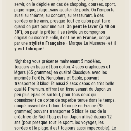
servir, on le déploie en cas de shopping, courses, sport,
pique-nique, plage...sans ajouter de poids. On l'emporte
aussi au théatre, au concert, au restaurant, à des
soirées entre amis, presque tout ce qu'on peut faire
quand on part pour une nuit.
On peut le laver (à 40 ou
30°),
on peut le prêter, il se révèle un compagnon
original ou discret! Enfin, il est
né en France,
conçu
par une
styliste Française
- Marque La Museuse- et
il
y est fabriqué!
Nightbag vous présente maintenant 5 modèles,
toujours en beau et bon coton: 4 sacs graphiques et
légers (65 grammes) en qualité Classique, avec les
imprimés Forêts, Nenuphars et Sable, pouvant
transporter 3 kilos! Et aussi 2 sacs cabas en très belle
qualité Premium, offrant un tissu venant du Japon un
peu plus épais et surtout, pour tous ceux qui
connaissent ce coton de superbe tenue dans le temps,
coupé, assemblé et donc fabriqué en France (95
grammes) pouvant transporter 5 kilos: le sac de la
créatrice de NighTbag est un Japon utilisé depuis 12
ans (pour presque tout: le sport, les voyages, les
soirées et la plage: il est toujours aussi impeccable). Le