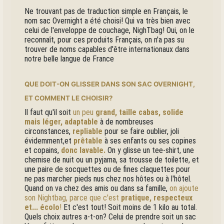
Ne trouvant pas de traduction simple en Français, le
nom sac Overnight a été choisi! Qui va très bien avec
celui de l'enveloppe de couchage, NighTbag! Oui, on le
reconnaît, pour ces produits Français, on n'a pas su
trouver de noms capables d'être internationaux dans
notre belle langue de France
QUE DOIT-ON GLISSER DANS SON SAC OVERNIGHT,
ET COMMENT LE CHOISIR?
Il faut qu'il soit
un peu
grand, taille cabas, solide
mais léger, adaptable
à de nombreuses
circonstances,
repliable
pour se faire oublier, joli
évidemment,et
prêtable
à ses enfants ou ses copines
et copains,
donc lavable.
On y glisse un tee-shirt, une
chemise de nuit ou un pyjama, sa trousse de toilette, et
une paire de socquettes ou de fines claquettes pour
ne pas marcher pieds nus chez nos hôtes ou à l'hôtel.
Quand on va chez des amis ou dans sa famille,
on ajoute
son Nightbag, parce que c'est
pratique, respecteux
et... écolo
!
Et c'est tout! Soit moins de 1 kilo au total.
Quels choix autres a-t-on? Celui de prendre soit un sac