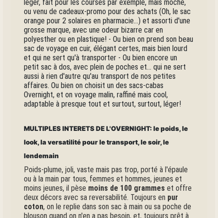
léger, fait pour les courses par exemple, mais moche,
ou venu de cadeaux-promo pour des achats (Oh, le sac
orange pour 2 solaires en pharmacie...) et assorti d'une
grosse marque, avec une odeur bizarre car en
polyesther ou en plastique! - Ou bien on prend son beau
sac de voyage en cuir, élégant certes, mais bien lourd
et qui ne sert qu'à transporter - Ou bien encore un
petit sac à dos, avec plein de poches et... qui ne sert
aussi à rien d'autre qu'au transport de nos petites
affaires. Ou bien on choisit un des sacs-cabas
Overnight, et on voyage malin, raffiné mais cool,
adaptable à presque tout et surtout, surtout, léger!
MULTIPLES INTERETS DE L'OVERNIGHT: le poids, le
look, la versatilité pour le transport, le soir, le
lendemain
Poids-plume, joli, vaste mais pas trop, porté à l'épaule
ou à la main par tous, femmes et hommes, jeunes et
moins jeunes, il pèse
moins de 100 grammes
et offre
deux décors avec sa reversabilité. Toujours en
pur
coton
, on le replie dans son sac à main ou sa poche de
blouson quand on n'en a pas besoin, et, toujours prêt à