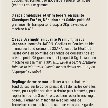
coupes, les formes... et nous aide à présenter notre
(encore) courte gamme:
3 sacs graphiques et ultra légers en qualité
Classique: Forêts, Nénuphars
et Sable:
poids 65
grammes. Ils transportent jusqu'à 3Kg. Lavables en
machine à 40°
2 sacs Overnight en qualité Premium, tissus
Japonais,
nommés JAPON -Coqilles et Feuilles en bleu
marine sur fond crème, et OSAKA : un côté Etoilé et
l'autre côté en pointillés des ronds de couleurs noir et
crème: poids 95 grammes, port jusqu'à 5 Kg. Lavable en
machine ou à la main à 30°.
N.B: Laver à part la première
fois car la teinture artisanale de ces tissus peut un peu
'dégorger' au début
Repliage de votre sac
: le lisser à plat, rabattre le
fond du sac sur le corps principal, et de l'autre côté les
anses, puis replier par tiers: à droite puis à gauche, puis
replier le tout en 3 ou 4 fois, ou bien rouler le rectangle
obtenu. Fermer en attachant avec les liens de
fermeture (ceux du haut du sac que vous aurez gardés