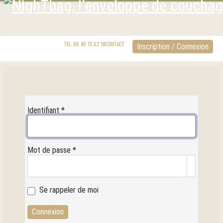
TEL: 06 40 15 62 18
CONTACT
Inscription / Connexion
Identifiant
*
Mot de passe
*
Afficher l
Se rappeler de moi
Connexion