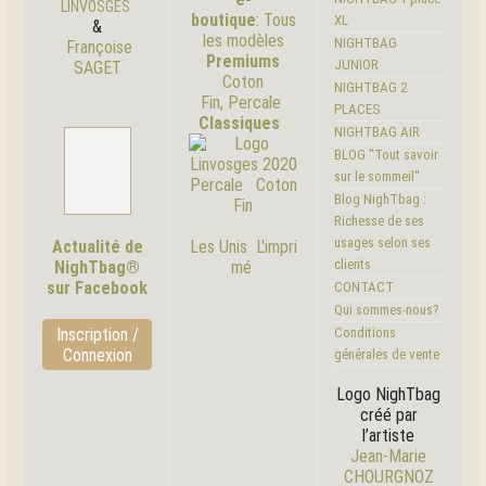
LINVOSGES
boutique
:
Tous
XL
&
les modèles
NIGHTBAG
Françoise
Premiums
JUNIOR
SAGET
Coton
NIGHTBAG 2
Fin, Percale
PLACES
Classiques
NIGHTBAG AIR
BLOG "Tout savoir
sur le sommeil"
Percale
Coton
Blog NighTbag :
Fin
Richesse de ses
usages selon ses
Les Unis
L'i
mpri
Actualité de
clients
mé
NighTbag®
sur Facebook
CONTACT
Qui sommes-nous?
Inscription /
Conditions
Connexion
générales de vente
Logo NighTbag
créé par
l’artiste
Jean-Marie
CHOURGNOZ